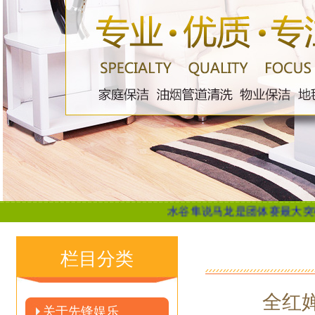
水谷隼说马龙是团体赛最大突破口 扬言 “要
栏目分类
全红
关于先锋娱乐