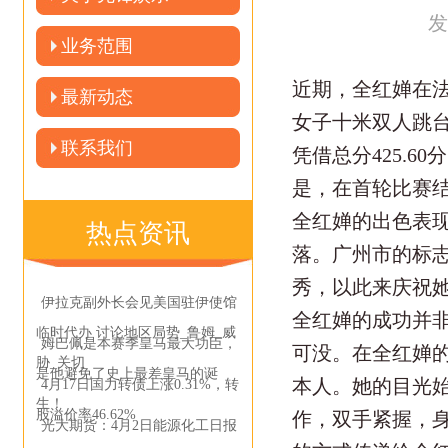
发
业务范围
近期，全红婵在
最新动态
女子十米双人跳
联系我们
凭借总分425.
是，在首轮比赛结
全红婵的出色表
热点资讯
落。广州市的标
秀，以此来庆祝
伊拉克副外长会见美国驻伊使馆
全红婵的成功并
临时代办 讨论地区局势_鲁姆_威
姆巴佩是本赛季皇马最大功臣，
可没。在全红婵
胁_关切
是他避免了史上最差皇马的诞
本人。她的目光
4月17日国力转债上涨0.31%，转
生！
股溢价率46.62%
作，双手紧握，
光大期货：4月2日能源化工日报