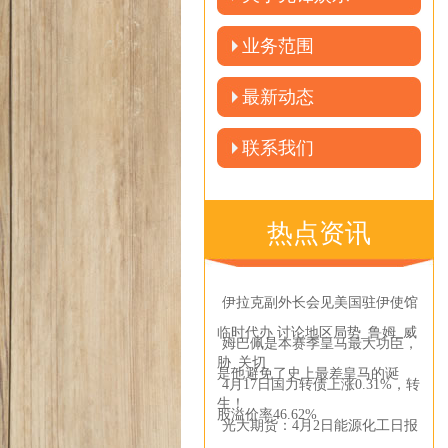
业务范围
最新动态
联系我们
热点资讯
伊拉克副外长会见美国驻伊使馆
临时代办 讨论地区局势_鲁姆_威
姆巴佩是本赛季皇马最大功臣，
胁_关切
是他避免了史上最差皇马的诞
4月17日国力转债上涨0.31%，转
生！
股溢价率46.62%
光大期货：4月2日能源化工日报