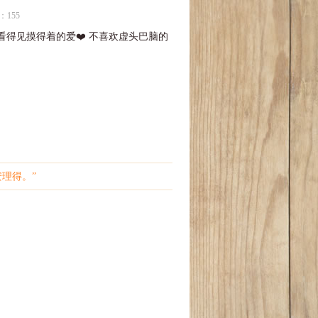
：155
得见摸得着的爱❤️ 不喜欢虚头巴脑的
理得。”