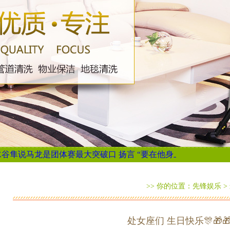
马龙是团体赛最大突破口 扬言 “要在他身上拿2分”...
马来西亚棕
>> 你的位置：
先锋娱乐
>
处女座们 生日快乐🎊🎁🎁