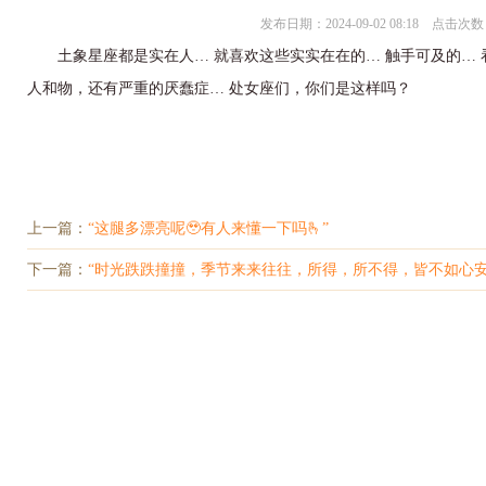
发布日期：2024-09-02 08:18 点击次数
土象星座都是实在人… 就喜欢这些实实在在的… 触手可及的… 看
人和物，还有严重的厌蠢症… 处女座们，你们是这样吗？
上一篇：
“这腿多漂亮呢🥹有人来懂一下吗🫰”
下一篇：
“时光跌跌撞撞，季节来来往往，所得，所不得，皆不如心安