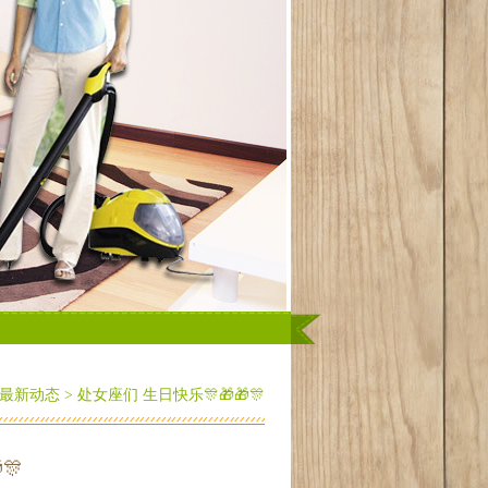
榈油期货连涨五日，市场还能火多久？...
认知，野心，勇气，执行
最新动态
> 处女座们 生日快乐🎊🎁🎁🎊
🎊